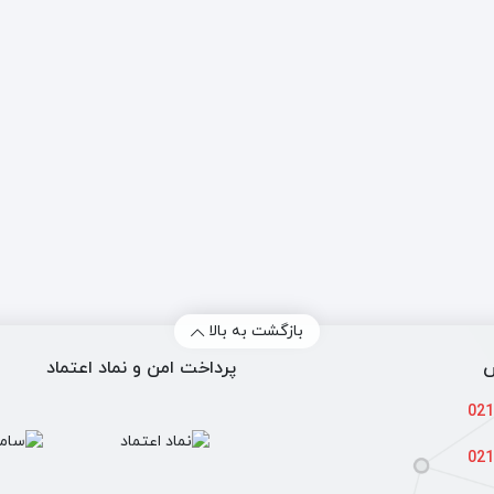
ده دما (Temperature Range)
حداکثر دمای سیال و محیط را در بر می‌گیرد. این پارامتر مستقیماً جنس بدنه
 سیال (Media)
یا خنثی بودن سیال، ویسکوزیته، و وجود ذرات جامد را مشخص می‌کند. این 
 بدنه و دیسک (Body & Disc Material)
 بر اساس سازگاری با سیال و شرایط محیطی (خوردگی خارجی) انتخاب می‌شود. ب
بازگشت به بالا
وپلکس استفاده می‌شود.
س
پرداخت امن و نماد اعتماد
 سیت (Seat Material)
021
عالی گزینه‌های رایجی هستند.
021