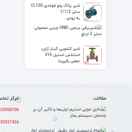
شیر پلاگ ولو فولادی CL150
محدو
سایز 1/1/2
به زودی...
حداقل و 
شیر
برقی
نوع
برنجی
به
UNID
زودی...
شیمیایی 
شیر کشویی کیتز ژاپن
چینی
استنلس استیل 316
(Wetted parts) حیاتی است تا از خوردگی و سایش جلوگیری شود.
معمولی
تماس بگیرید!
جنس
این مورد
استیل د
مقالات
مرکز تما
جنس
دلایل
33958706
خرابی
14
استیم
شیمیایی 
33937426
اسفند
تراپ‌ها
ترنسمیتر ابزار