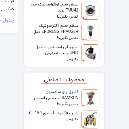
فرآیند خ
سطح سنج اولتراسونیک مدل
کمک می‌ک
FMU42 برند
Endress+Hauser
تماس بگیرید!
جدول چ
سطح سنج آلتراسونیک
پارامتر
ENDRESS +HAUSER مدل
FMR244
سایز (Size)
تماس بگیرید!
کلاس فش
شیربرقی استنلس استیل
UNID چینی معمولی
جنس بدن
به زودی...
جنس د
جنس س
محصولات تصادفی
نوع اتصا
عملگر
کنترل ولو سامسون
SAMSON استنلس استیل
استاندار
CF8M-CL 150
تماس بگیرید!
کلاس
شیر پلاگ ولو فولادی CL 150
به زودی...
شامل PN10, PN16, ANSI Class 150, Class 300 هستند.