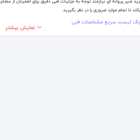
رید شیر پروانه ای نیازمند توجه به جزئیات فنی دقیق برای اطمینان از عم
ند تا تمام موارد ضروری را در نظر بگیرید.
ک لیست سریع مشخصات فنی
نمایش بیشتر
گزینه های رایج
نکته کلیدی
2” – 48” (و بزرگتر)
متناسب با قطر خط لوله
ار
PN16, ANSI 150/300
باید از حداکثر فشار کاری 
ه
چدن داکتیل، فولاد کربنی، استنلس استیل
سازگاری با سیال و محیط
یسک
SS 316, Al-Bronze, Duplex SS
مقاومت در برابر خوردگی 
یت
EPDM, NBR, Viton, PTFE, Metal
مهم‌ترین عامل تعیین‌کنند
ل
Wafer, Lug, Flanged
بر اساس نیاز نصب و نگهد
اهرم، گیربکس، پنوماتیک، الکتریکی
بر اساس نیاز اتوماسیون 
د طراحی
API 609
اطمینان از کیفیت ساخت و
 فشار (Pressure Rating)